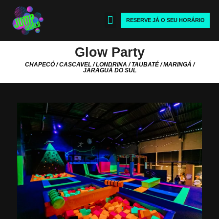
RESERVE JÁ O SEU HORÁRIO
JUMP WORLD
FALE CONOSCO
Glow Party
CHAPECÓ / CASCAVEL / LONDRINA / TAUBATÉ / MARINGÁ /
JARAGUÁ DO SUL