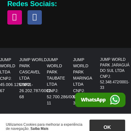
Redes Sociais:
JUMP
JUMP WORLD
JUMP
JUMP
JUMP WORLD
PARK JARAGUÁ
WORLD
PARK
WORLD
WORLD
DO SUL LTDA
LTDA
CASCAVEL
PARK
PARK
CNPJ:
LTDA
TAUBATE
MARINGA
CNPJ:
52.348.472/0001-
LTDA
LTDA
45.006.125/0001-
CNPJ:
33
67
26.202.787/0001-
CNPJ:
CNPJ:
68
52.700.286/0001-
54.617.976/0001-
11
37
Copyright © 2026. Todos os direitos reservados Jump World